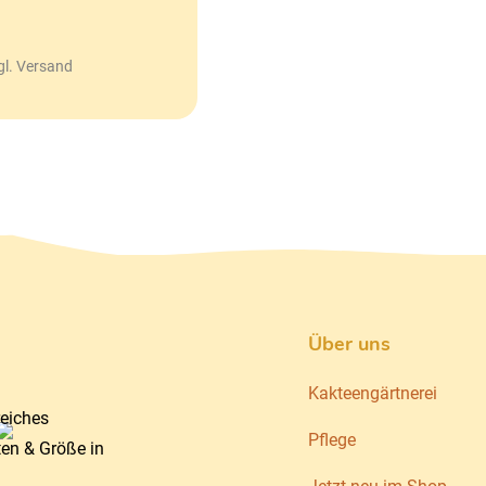
gl. Versand
Über uns
Kakteengärtnerei
reiches
Pflege
ten & Größe in