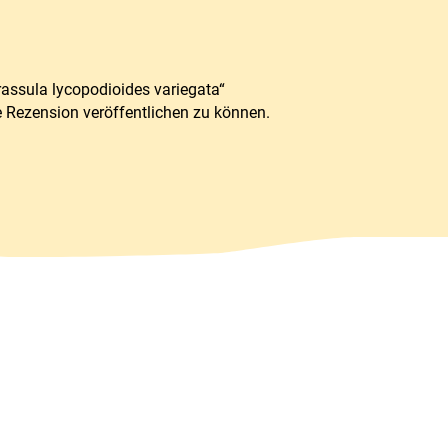
rassula lycopodioides variegata“
e Rezension veröffentlichen zu können.