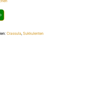
chen
b
ien:
Crassula
,
Sukkulenten