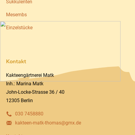
Sukkulenten
Mesembs
Einzelstücke
Kontakt
Kakteengärtnerei Matk
Inh.: Marina Matk
John-Locke-Strasse 36 / 40
12305 Berlin
030 7458880
kakteen-matk-thomas@gmx.de