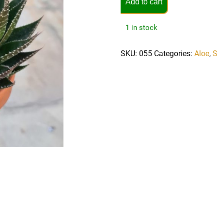
Add to cart
1 in stock
SKU:
055
Categories:
Aloe
,
S