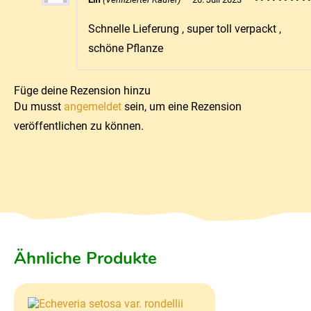
Bewertet mi
5
von 5
Schnelle Lieferung , super toll verpackt ,
schöne Pflanze
Füge deine Rezension hinzu
Du musst
angemeldet
sein, um eine Rezension
veröffentlichen zu können.
Ähnliche Produkte