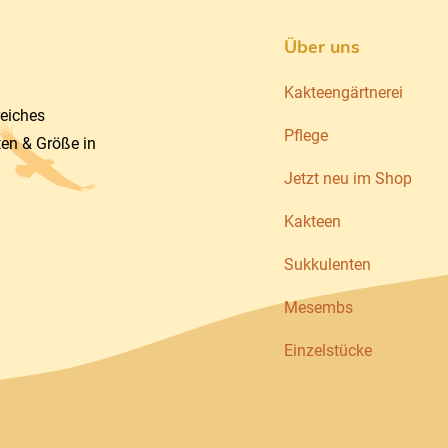
Über uns
Kakteengärtnerei
reiches
Pflege
ten & Größe in
Jetzt neu im Shop
Kakteen
Sukkulenten
Mesembs
Einzelstücke