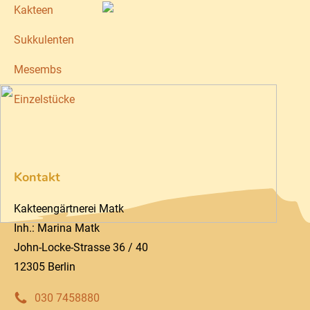
Kakteen
Sukkulenten
Mesembs
Einzelstücke
Kontakt
Kakteengärtnerei Matk
Inh.: Marina Matk
John-Locke-Strasse 36 / 40
12305 Berlin
030 7458880