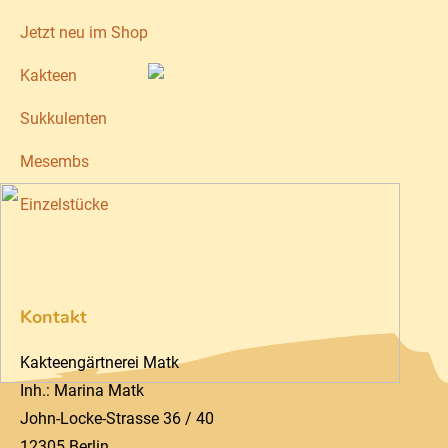
Jetzt neu im Shop
Kakteen
Sukkulenten
Mesembs
Einzelstücke
Kontakt
Kakteengärtnerei Matk
Inh.: Marina Matk
John-Locke-Strasse 36 / 40
12305 Berlin