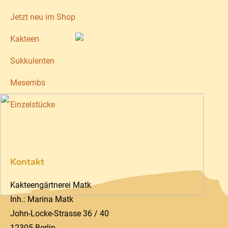
Jetzt neu im Shop
Kakteen
Sukkulenten
Mesembs
Einzelstücke
Kontakt
Kakteengärtnerei Matk
Inh.: Marina Matk
John-Locke-Strasse 36 / 40
12305 Berlin