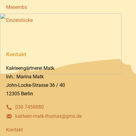
Mesembs
Einzelstücke
Kontakt
Kakteengärtnerei Matk
Inh.: Marina Matk
John-Locke-Strasse 36 / 40
12305 Berlin
030 7458880
kakteen-matk-thomas@gmx.de
Kontakt