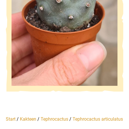
Start
/
Kakteen
/
Tephrocactus
/
Tephrocactus articulatus