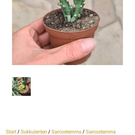
Start
/
Sukkulenten
/
Sarcostemma
/
Sarcostemma