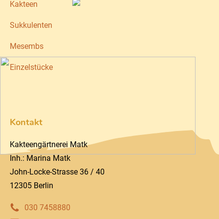
Kakteen
Sukkulenten
Mesembs
Einzelstücke
Kontakt
Kakteengärtnerei Matk
Inh.: Marina Matk
John-Locke-Strasse 36 / 40
12305 Berlin
030 7458880