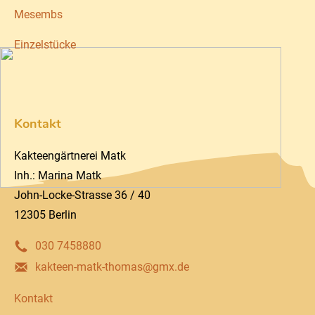
Mesembs
Einzelstücke
Kontakt
Kakteengärtnerei Matk
Inh.: Marina Matk
John-Locke-Strasse 36 / 40
12305 Berlin
030 7458880
kakteen-matk-thomas@gmx.de
Kontakt