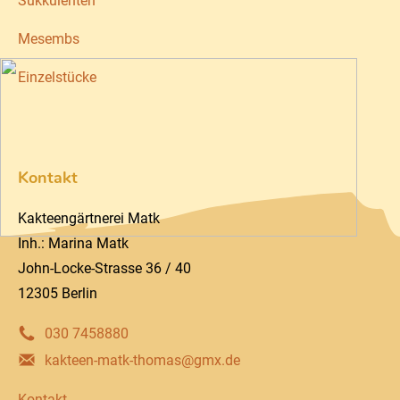
Sukkulenten
Mesembs
Einzelstücke
Kontakt
Kakteengärtnerei Matk
Inh.: Marina Matk
John-Locke-Strasse 36 / 40
12305 Berlin
030 7458880
kakteen-matk-thomas@gmx.de
Kontakt