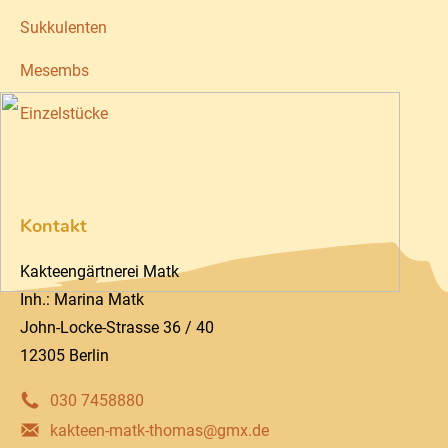
Sukkulenten
Mesembs
Einzelstücke
Kontakt
Kakteengärtnerei Matk
Inh.: Marina Matk
John-Locke-Strasse 36 / 40
12305 Berlin
030 7458880
kakteen-matk-thomas@gmx.de