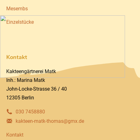
Mesembs
Einzelstücke
Kontakt
Kakteengärtnerei Matk
Inh.: Marina Matk
John-Locke-Strasse 36 / 40
12305 Berlin
030 7458880
kakteen-matk-thomas@gmx.de
Kontakt