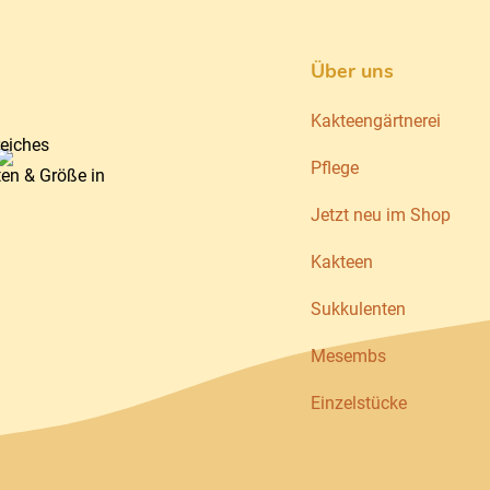
Über uns
Kakteengärtnerei
reiches
Pflege
ten & Größe in
Jetzt neu im Shop
Kakteen
Sukkulenten
Mesembs
Einzelstücke