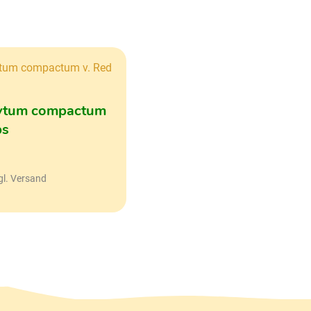
ytum compactum
ps
gl. Versand