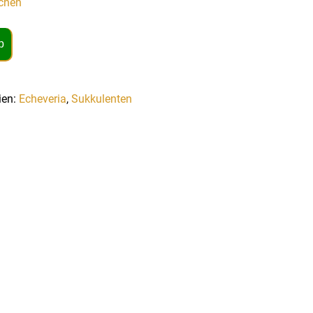
chen
b
ien:
Echeveria
,
Sukkulenten