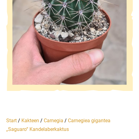
Start
/
Kakteen
/
Carnegia
/
Carnegiea gigantea
„Saguaro“ Kandelaberkaktus