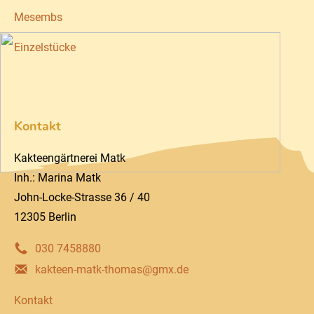
Mesembs
Einzelstücke
Kontakt
Kakteengärtnerei Matk
Inh.: Marina Matk
John-Locke-Strasse 36 / 40
12305 Berlin
030 7458880
kakteen-matk-thomas@gmx.de
Kontakt