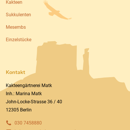
Kakteen
Sukkulenten
Mesembs
Einzelstücke
Kontakt
Kakteengärtnerei Matk
Inh.: Marina Matk
John-Locke-Strasse 36 / 40
12305 Berlin
030 7458880