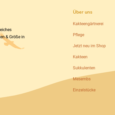
Über uns
Kakteengärtnerei
reiches
Pflege
ten & Größe in
Jetzt neu im Shop
Kakteen
Sukkulenten
Mesembs
Einzelstücke