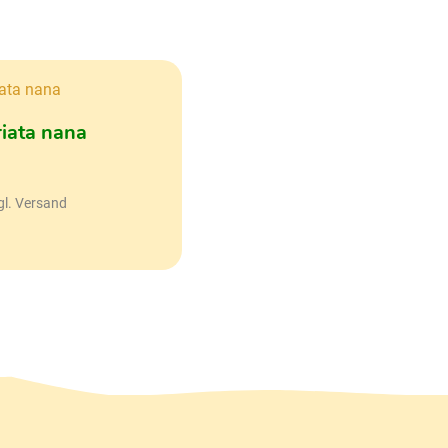
iata nana
gl. Versand