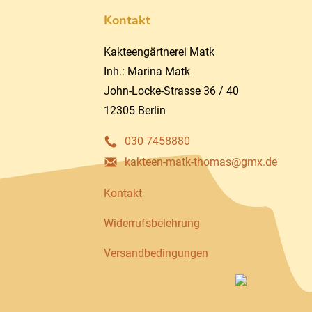
Kontakt
Kakteengärtnerei Matk
Inh.: Marina Matk
John-Locke-Strasse 36 / 40
12305 Berlin
030 7458880
kakteen-matk-thomas@gmx.de
Kontakt
Widerrufsbelehrung
Versandbedingungen