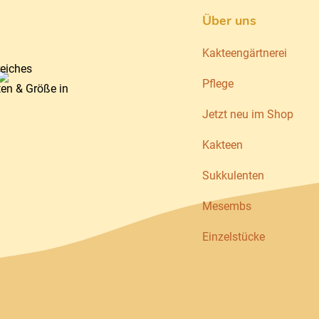
Über uns
Kakteengärtnerei
reiches
Pflege
ten & Größe in
Jetzt neu im Shop
Kakteen
Sukkulenten
Mesembs
Einzelstücke