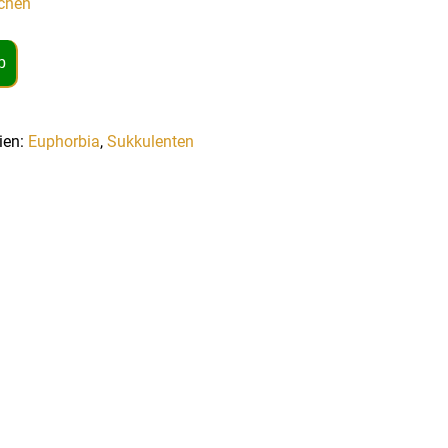
chen
b
ien:
Euphorbia
,
Sukkulenten