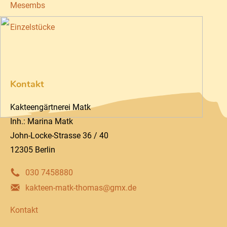
Mesembs
Einzelstücke
Kontakt
Kakteengärtnerei Matk
Inh.: Marina Matk
John-Locke-Strasse 36 / 40
12305 Berlin
030 7458880
kakteen-matk-thomas@gmx.de
Kontakt