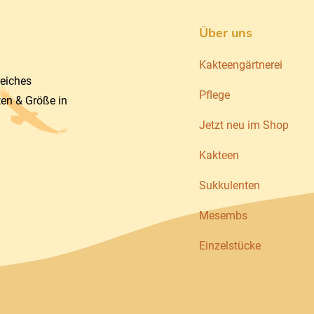
Über uns
Kakteengärtnerei
reiches
Pflege
ten & Größe in
Jetzt neu im Shop
Kakteen
Sukkulenten
Mesembs
Einzelstücke